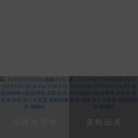
FUN FACTORY
經 典 重 磅 回 歸
﹀
深 層 衝 擊 棒
震 動 玩 具