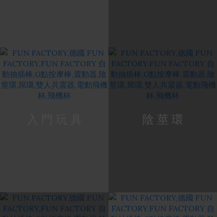
入 門 玩 具
陰 莖 環