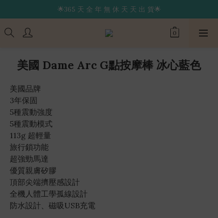
🌟365 天 全 年 無 休 天 天 出 貨🌟
🔥限 時 送 玩 具 消 毒 袋🔥
🚚 24 hr 極 速 出 貨 🔥
🔥限 時 送 玩 具 消 毒 袋🔥
美國 Dame Arc G點按摩棒 冰心藍色
美國品牌
3年保固
5種震動強度
5種震動模式
113g 超輕量
旅行鎖功能
超強勁馬達
優質親膚矽膠
頂部尖端擠壓感設計
全機人體工學孤線設計
防水設計、磁吸USB充電