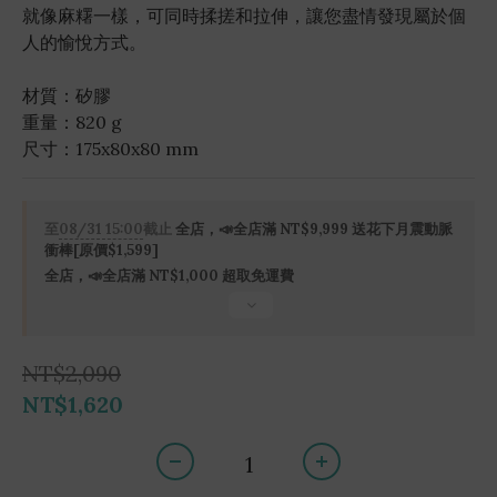
就像麻糬一樣，可同時揉搓和拉伸，讓您盡情發現屬於個
人的愉悅方式。
材質：矽膠
重量：820 g
尺寸：175x80x80 mm
至
08/31 15:00
截止
全店，📣全店滿 NT$9,999 送花下月震動脈
衝棒[原價$1,599]
全店，📣全店滿 NT$1,000 超取免運費
NT$2,090
NT$1,620