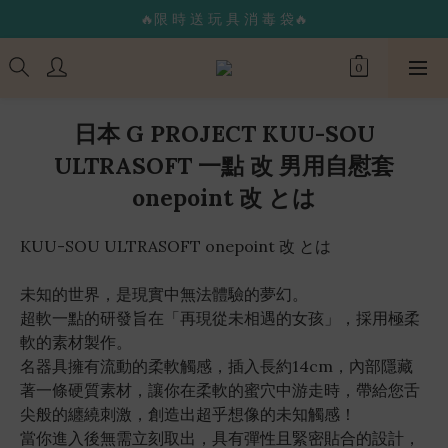
🔥限 時 送 玩 具 消 毒 袋🔥
🔥限 時 送 玩 具 消 毒 袋🔥
🌟365 天 全 年 無 休 天 天 出 貨🌟
🚚 24 hr 極 速 出 貨 🔥
日本 G PROJECT KUU-SOU
🔥限 時 送 玩 具 消 毒 袋🔥
ULTRASOFT 一點 改 男用自慰套
onepoint 改 とは
KUU-SOU ULTRASOFT onepoint 改 とは
未知的世界，是現實中無法體驗的夢幻。
超軟一點的研發旨在「再現從未相遇的女孩」，採用極柔
軟的素材製作。
名器具擁有流動的柔軟觸感，插入長約14cm，內部隱藏
著一條硬質素材，讓你在柔軟的蜜穴中游走時，帶給您舌
尖般的纏繞刺激，創造出超乎想像的未知觸感！
當你進入後無需立刻取出，具有彈性且緊密貼合的設計，