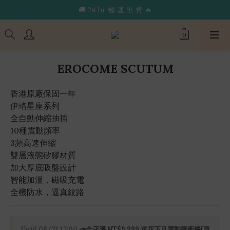
🔥限 時 送 玩 具 消 毒 袋🔥
🔥限 時 送 玩 具 消 毒 袋🔥
🌟365 天 全 年 無 休 天 天 出 貨🌟
🚚 24 hr 極 速 出 貨 🔥
EROCOME SCUTUM
🔥限 時 送 玩 具 消 毒 袋🔥
香港原廠保固一年
伊珞星座系列
全自動伸縮抽插
10種震動頻率
3頻高速伸縮
雙層液態矽膠材質
加大厚底吸盤設計
智能加溫，磁吸充電
全機防水，逼真紋路
Until
08/31 15:00
📣全店滿 NT$9,999 送花下月震動脈衝棒[原