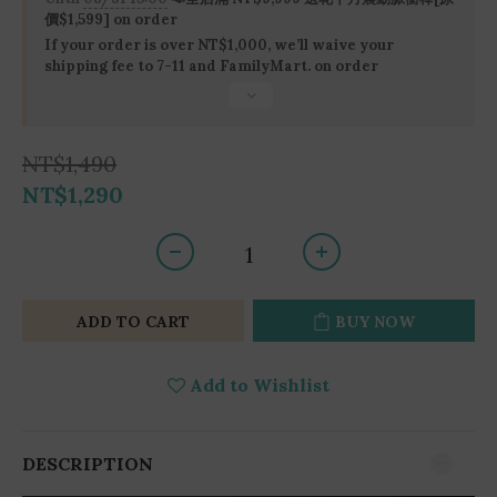
價$1,599] on order
If your order is over NT$1,000, we’ll waive your
shipping fee to 7-11 and FamilyMart. on order
NT$1,490
NT$1,290
ADD TO CART
BUY NOW
Add to Wishlist
DESCRIPTION