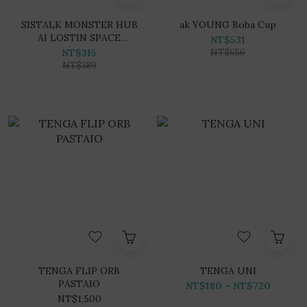
SISTALK MONSTER HUB
ak YOUNG Boba Cup
AI LOSTIN SPACE
NT$531
Masturbators
NT$315
NT$656
NT$389
TENGA FLIP ORB
TENGA UNI
PASTAIO
NT$180 ~ NT$720
NT$1,500