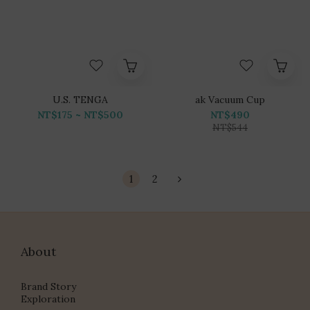
U.S. TENGA
ak Vacuum Cup
NT$175 ~ NT$500
NT$490
NT$544
1
2
About
Brand Story
Exploration