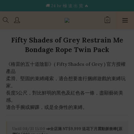
🔥限 時 送 玩 具 消 毒 袋🔥
🔥限 時 送 玩 具 消 毒 袋🔥
Fifty Shades of Grey Restrain Me
Bondage Rope Twin Pack
《格雷的五十道陰影》( Fifty Shades of Grey ) 官方授權
產品
柔滑、堅固的束縛繩索，適合想要進行捆綁遊戲的束縛玩
家。
長度5公尺，對比鮮明的黑色及紅色各一條，盡顯藝術美
感。
適合手腕或腳踝，或是全身性的束縛。
Until
08/31 15:00
📣全店滿 NT$9,999 送花下月震動脈衝棒[原