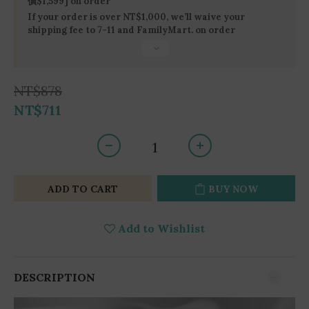
價$1,599] on order
If your order is over NT$1,000, we’ll waive your
shipping fee to 7-11 and FamilyMart. on order
NT$878
NT$711
ADD TO CART
BUY NOW
Add to Wishlist
DESCRIPTION