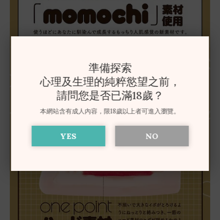
準備探索
心理及生理的純粹慾望之前，
請問您是否已滿18歲？
本網站含有成人內容，限18歲以上者可進入瀏覽。
YES
NO