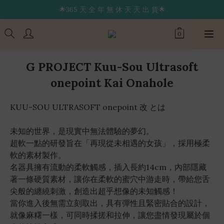
🌟365 天 全 年 無 休 天 天 出 貨🌟
🔥限 時 送 玩 具 消 毒 袋🔥
🚚 24 hr 極 速 出 貨 🔥
🔥限 時 送 玩 具 消 毒 袋🔥
G PROJECT Kuu-Sou Ultrasoft
onepoint Kai Onahole
KUU-SOU ULTRASOFT onepoint 改 とは
未知的世界，是現實中無法體驗的夢幻。
超軟一點的研發旨在「再現從未相遇的女孩」，採用極柔
軟的素材製作。
名器具擁有流動的柔軟觸感，插入長約14cm，內部隱藏
著一條硬質素材，讓你在柔軟的蜜穴中游走時，帶給您舌
尖般的纏繞刺激，創造出超乎想像的未知觸感！
當你進入後無需立刻取出，具有彈性且緊密貼合的設計，
就像麻糬一樣，可同時揉搓和拉伸，讓您盡情發現屬於個