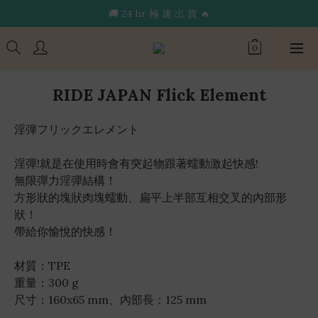
🔥限 時 送 玩 具 消 毒 袋🔥
🚚 24 hr 極 速 出 貨 🔥
🔥限 時 送 玩 具 消 毒 袋🔥
RIDE JAPAN Flick Element
淫弾フリックエレメント
淫彈!就是在使用時會有突起物跟著蠕動激起快感!
無限彈力淫彈結構！
方形狀的塊狀肉塊蠕動、扁平上半部互相交叉的內部形
狀！
帶給你愉悅的快感！
材質：TPE
重量：300 g
尺寸：160x65 mm、內部長：125 mm