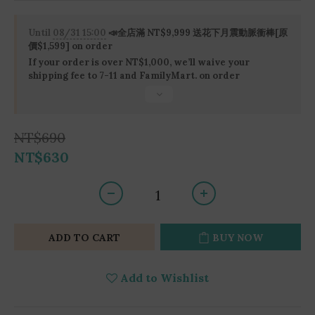
Until
08/31 15:00
📣全店滿 NT$9,999 送花下月震動脈衝棒[原
價$1,599] on order
If your order is over NT$1,000, we’ll waive your
shipping fee to 7-11 and FamilyMart. on order
NT$690
NT$630
ADD TO CART
BUY NOW
Add to Wishlist