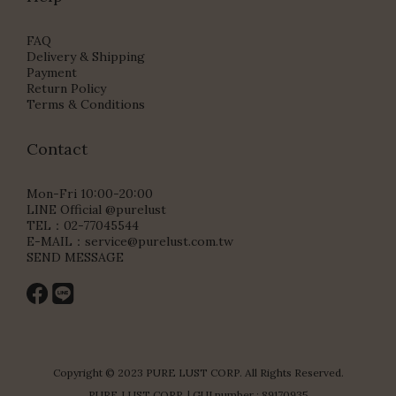
FAQ
Delivery & Shipping
Payment
Return Policy
Terms & Conditions
Contact
Mon-Fri 10:00-20:00
LINE Official @purelust
TEL：02-77045544
E-MAIL：
service@purelust.com.tw
SEND MESSAGE
Copyright © 2023 PURE LUST CORP. All Rights Reserved.
PURE LUST CORP. | GUI number : 89170935