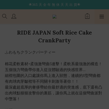
🌟365 天 全 年 無 休 天 天 出 貨🌟
🔥限 時 送 玩 具 消 毒 袋🔥
🚚 24 hr 極 速 出 貨 🔥
🔥限 時 送 玩 具 消 毒 袋🔥
RIDE JAPAN Soft Rice Cake
CrankParty
ふわもちクランクパーティー
棉花柔軟素材×柔強激彎曲5連擊！柔軟系最強激的構造！
五個強力彎曲帶你進入從沒體驗過的快感世界...
細褶包圍的入口處讓你馬上進入狀態，連續的S型彎曲都
有肉球肉芽皺褶等不同關卡刺激等著你！！
最深處超底厚的奢侈帶給你最舒適的突進感，底下還有凸
出肉球點狠狠攻擊你的裏筋，讓你馬上就在這個彎曲派對
中墮落！