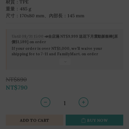
材質：TPE
重量：485 g
尺寸：170x80 mm、內部長：145 mm
Until
08/31 15:00
📣全店滿 NT$9,999 送花下月震動脈衝棒[原
價$1,599] on order
If your order is over NT$1,000, we’ll waive your
shipping fee to 7-11 and FamilyMart. on order
NT$890
NT$790
ADD TO CART
BUY NOW