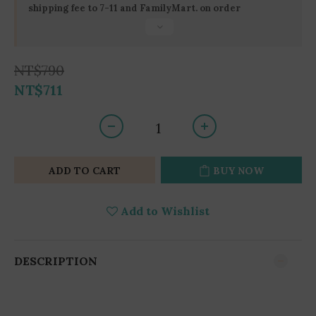
shipping fee to 7-11 and FamilyMart. on order
NT$790
NT$711
ADD TO CART
BUY NOW
Add to Wishlist
DESCRIPTION