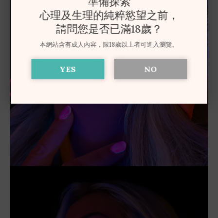
準備探索
心理及生理的純粹慾望之前，
請問您是否已滿18歲？
本網站含有成人內容，限18歲以上者可進入瀏覽。
YES
NO