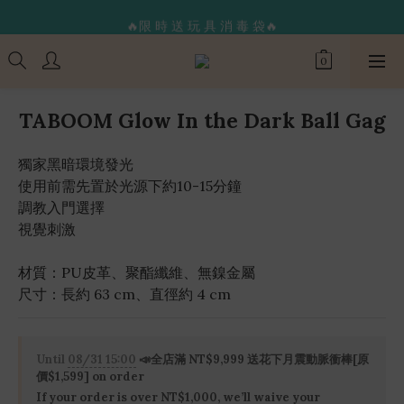
🔥限 時 送 玩 具 消 毒 袋🔥
🔥限 時 送 玩 具 消 毒 袋🔥
🌟365 天 全 年 無 休 天 天 出 貨🌟
🚚 24 hr 極 速 出 貨 🔥
TABOOM Glow In the Dark Ball Gag
🔥限 時 送 玩 具 消 毒 袋🔥
獨家黑暗環境發光
使用前需先置於光源下約10-15分鐘
調教入門選擇
視覺刺激
材質：PU皮革、聚酯纖維、無鎳金屬
尺寸：長約 63 cm、直徑約 4 cm
Until
08/31 15:00
📣全店滿 NT$9,999 送花下月震動脈衝棒[原
價$1,599] on order
If your order is over NT$1,000, we’ll waive your