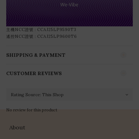
主機NCC證號 : CCAJ25LP9590T3
遙控NCC證號 : CCAJ25LP9600T6
SHIPPING & PAYMENT
CUSTOMER REVIEWS
No review for this product
About