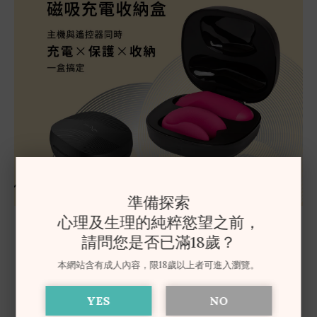
準備探索
心理及生理的純粹慾望之前，
請問您是否已滿18歲？
本網站含有成人內容，限18歲以上者可進入瀏覽。
YES
NO