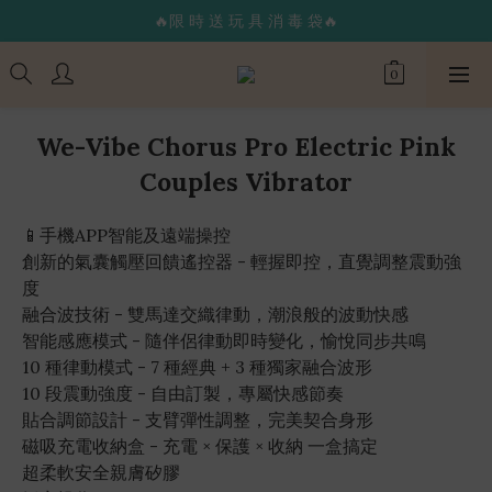
🔥限 時 送 玩 具 消 毒 袋🔥
🔥限 時 送 玩 具 消 毒 袋🔥
🌟365 天 全 年 無 休 天 天 出 貨🌟
🚚 24 hr 極 速 出 貨 🔥
We-Vibe Chorus Pro Electric Pink
🔥限 時 送 玩 具 消 毒 袋🔥
Couples Vibrator
📱手機APP智能及遠端操控
創新的氣囊觸壓回饋遙控器 - 輕握即控，直覺調整震動強
度
融合波技術 - 雙馬達交織律動，潮浪般的波動快感
智能感應模式 - 隨伴侶律動即時變化，愉悅同步共鳴
10 種律動模式 - 7 種經典 + 3 種獨家融合波形
10 段震動強度 - 自由訂製，專屬快感節奏
貼合調節設計 - 支臂彈性調整，完美契合身形
磁吸充電收納盒 - 充電 × 保護 × 收納 一盒搞定
超柔軟安全親膚矽膠