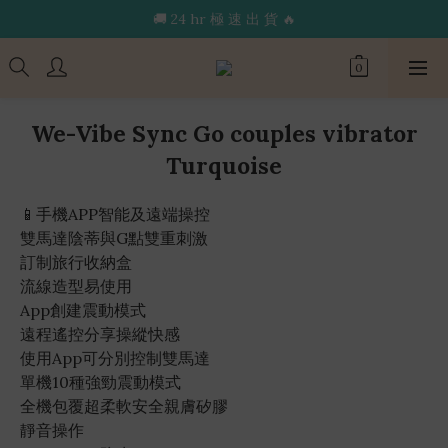
🔥限 時 送 玩 具 消 毒 袋🔥
🚚 24 hr 極 速 出 貨 🔥
🔥限 時 送 玩 具 消 毒 袋🔥
We-Vibe Sync Go couples vibrator
Turquoise
📱手機APP智能及遠端操控
雙馬達陰蒂與G點雙重刺激
訂制旅行收納盒
流線造型易使用
App創建震動模式
遠程遙控分享操縱快感
使用App可分別控制雙馬達
單機10種強勁震動模式
全機包覆超柔軟安全親膚矽膠
靜音操作