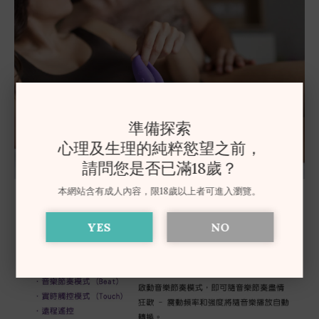
準備探索
心理及生理的純粹慾望之前，
請問您是否已滿18歲？
本網站含有成人內容，限18歲以上者可進入瀏覽。
YES
NO