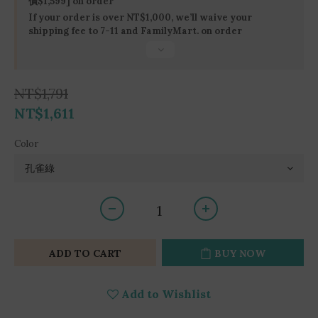
價$1,599] on order
If your order is over NT$1,000, we’ll waive your
shipping fee to 7-11 and FamilyMart. on order
NT$1,791
NT$1,611
Color
ADD TO CART
BUY NOW
Add to Wishlist