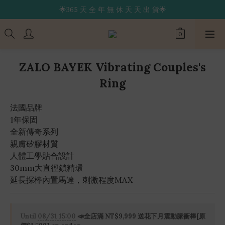
🌟365 天 全 年 無 休 天 天 出 貨🌟
🔥限 時 送 玩 具 消 毒 袋🔥
🚚 24 hr 極 速 出 貨 🔥
🔥限 時 送 玩 具 消 毒 袋🔥
ZALO BAYEK Vibrating Couples's
Ring
法國品牌
1年保固
全新傳奇系列
親膚矽膠材質
人體工學貼合設計
30mm大直徑鎖精環
延長探棒內置馬達，刺激程度MAX
Until
08/31 15:00
📣全店滿 NT$9,999 送花下月震動脈衝棒[原