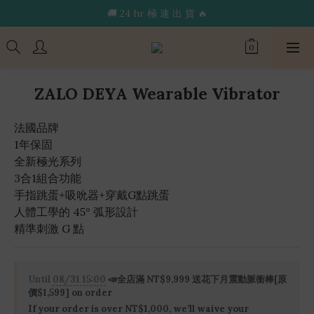
🔥限 時 送 玩 具 消 毒 袋🔥
🚚 24 hr 極 速 出 貨 🔥
🔥限 時 送 玩 具 消 毒 袋🔥
ZALO DEYA Wearable Vibrator
法國品牌
1年保固
全新極光系列
3合1組合功能
手指跳蛋+吸吮器+穿戴G點跳蛋
人體工學的 45° 弧形設計
精準刺激 G 點
Until
08/31 15:00
📣全店滿 NT$9,999 送花下月震動脈衝棒[原
價$1,599] on order
If your order is over NT$1,000, we’ll waive your