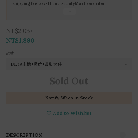
shipping fee to 7-11 and FamilyMart. on order
NT$2,037
NT$1,890
款式
Sold Out
Notify When in Stock
Add to Wishlist
DESCRIPTION