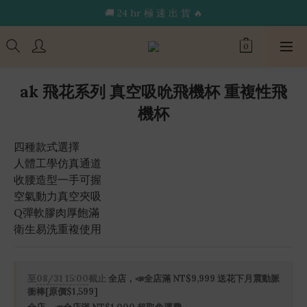
🔥限 時 送 玩 具 消 毒 袋🔥
🔥限 時 送 玩 具 消 毒 袋🔥
🌟365 天 全 年 無 休 天 天 出 貨🌟
🚚 24 hr 極 速 出 貨 🔥
ak 飛花系列 真空吸吮飛機杯 重複性飛
🔥限 時 送 玩 具 消 毒 袋🔥
機杯
四種款式選擇
人體工學仿真通道
收腰造型一手可握
空氣動力真空夾吸
Q彈軟膠肉厚飽滿
衛生易洗重複使用
至
08/31 15:00
截止
全店，📣全店滿 NT$9,999 送花下月震動脈
衝棒[原價$1,599]