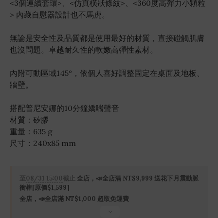
<3個連續套環>、<仿真橫狀條紋>、<360度高彈力小顆粒
> 內藏自慰器設計也不馬虎。
無論是安全性及品質都是使用最好的材質，直接碰觸肌膚
也沒問題。卓越耐久性的軟嫩高彈性素材。
內附可動區域145°，依個人喜好調整固定在桌面及地板、
牆壁。
搭配普尼安娜的10分鐘嬌喘聲音
材質：矽膠
重量：635 g
尺寸：240x85 mm
至
08/31 15:00
截止
全店，📣全店滿 NT$9,999 送花下月震動脈
衝棒[原價$1,599]
全店，📣全店滿 NT$1,000 超取免運費