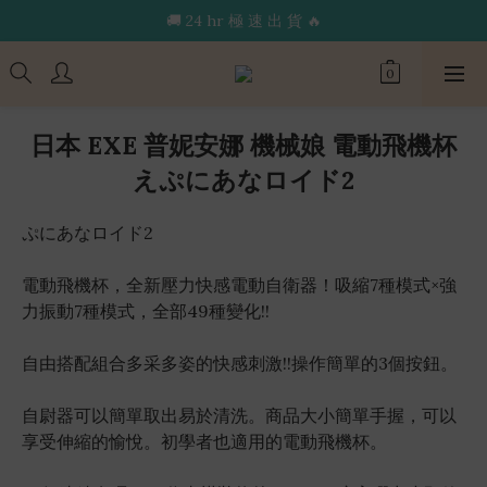
🔥限 時 送 玩 具 消 毒 袋🔥
🚚 24 hr 極 速 出 貨 🔥
🔥限 時 送 玩 具 消 毒 袋🔥
日本 EXE 普妮安娜 機械娘 電動飛機杯
えぷにあなロイド2
ぷにあなロイド2
電動飛機杯，全新壓力快感電動自衛器！吸縮7種模式×強
力振動7種模式，全部49種變化!!
自由搭配組合多采多姿的快感刺激!!操作簡單的3個按鈕。
自尉器可以簡單取出易於清洗。商品大小簡單手握，可以
享受伸縮的愉悅。初學者也適用的電動飛機杯。