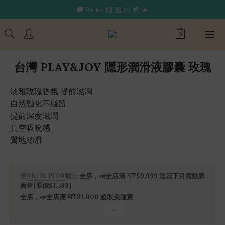
🔥限 時 送 玩 具 消 毒 袋🔥
🚚 24 hr 極 速 出 貨 🔥
🔥限 時 送 玩 具 消 毒 袋🔥
台灣 PLAY&JOY 隱形潤滑液膠囊 玫瑰
淡雅玫瑰香氛 提前滋潤
自然融化不殘留
提前深度滋潤
真空吸吮感
質地絲滑
至
08/31 15:00
截止
全店，📣全店滿 NT$9,999 送花下月震動脈
衝棒[原價$1,599]
全店，📣全店滿 NT$1,000 超取免運費