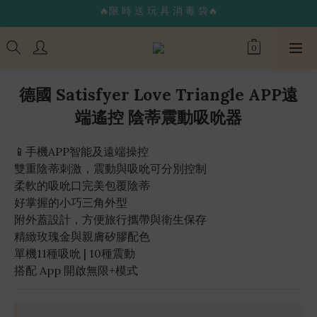
🔥限 時 送 玩 具 消 毒 袋🔥
🌟365 天 全 年 無 休 天 天 出 貨🌟
🚚 24 hr 極 速 出 貨 🔥
🔥限 時 送 玩 具 消 毒 袋🔥
德國 Satisfyer Love Triangle APP遠
端遙控 陰蒂震動吸吮器
📱手機APP智能及遠端操控
雙重陰蒂刺激，震動與吸吮可分別控制
柔軟的吸吮口完美包覆陰蒂
好掌握的小巧三角外型
附外蓋設計，方便旅行攜帶與衛生保存
精緻玫瑰金與親膚矽膠配色
單機11種吸吮 | 10種震動
搭配 App 開啟無限+模式