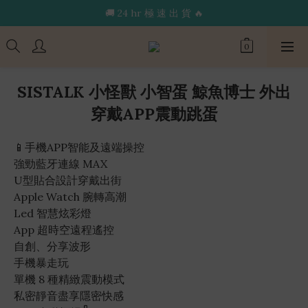
🔥限 時 送 玩 具 消 毒 袋🔥
🚚 24 hr 極 速 出 貨 🔥
🔥限 時 送 玩 具 消 毒 袋🔥
SISTALK 小怪獸 小智蛋 鯨魚博士 外出
穿戴APP震動跳蛋
📱手機APP智能及遠端操控
強勁藍牙連線 MAX
U型貼合設計穿戴出街
Apple Watch 腕轉高潮
Led 智慧炫彩燈
App 超時空遠程遙控
自創、分享波形
手機暴走玩
單機 8 種精緻震動模式 
私密靜音盡享隱密快感