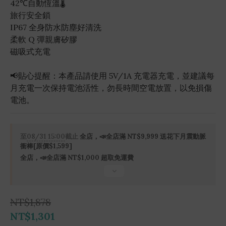
42℃自動恆溫🌡
旅行安全鎖
IP67 全身防水防塵好清洗
柔軟 Q 彈親膚矽膠
磁吸式充電
📢貼心提醒：本產品請使用 5V/1A 充電器充電，並建議每
月充電一次保持電池活性，勿長時間空電放置，以免損傷
電池。
至
08/31 15:00
截止
全店，📣全店滿 NT$9,999 送花下月震動脈
衝棒[原價$1,599]
全店，📣全店滿 NT$1,000 超取免運費
NT$1,878
NT$1,301