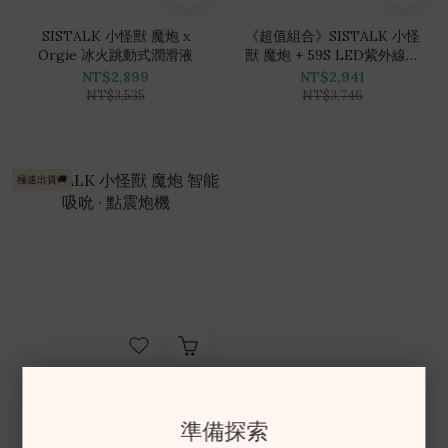
SISTALK 小怪獸 魔炮 x
《超值組合》SISTALK 小怪
Orgie 冰火跳動式潤滑液
獸 魔炮 + 59S LED紫外線消
毒收納袋 P22
NT$2,899
NT$2,941
NT$3,535
NT$3,746
極速出貨🚚
SISTALK 小怪獸 魔炮 智能
吸吮 · 點震炮機
準備探索
NT$2,151