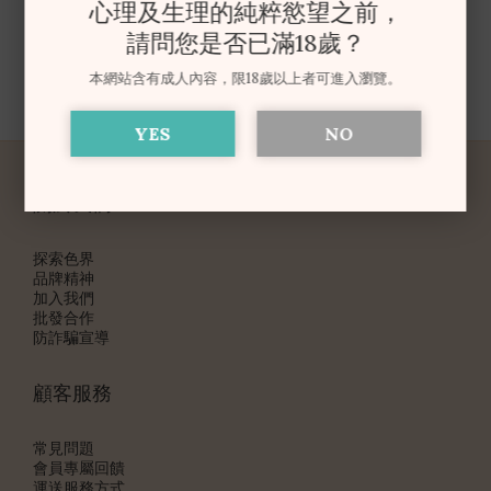
心理及生理的純粹慾望之前，
NT$2,656
請問您是否已滿18歲？
本網站含有成人內容，限18歲以上者可進入瀏覽。
1
YES
NO
關於我們
探索色界
品牌精神
加入我們
批發合作
防詐騙宣導
顧客服務
常見問題
會員專屬回饋
運送服務方式