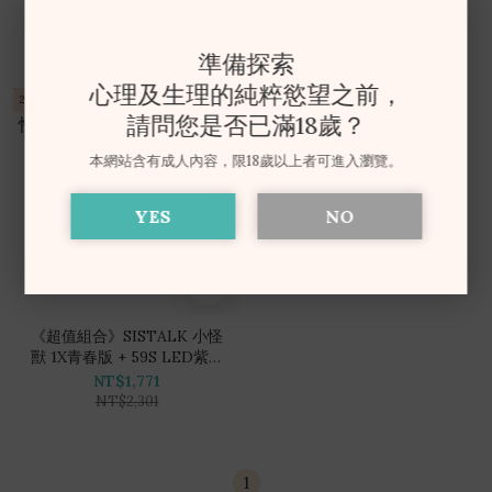
NT$1,211
NT$1,211
準備探索
心理及生理的純粹慾望之前，
24hr
請問您是否已滿18歲？
本網站含有成人內容，限18歲以上者可進入瀏覽。
YES
NO
《超值組合》SISTALK 小怪
獸 1X青春版 + 59S LED紫外
線消毒收納袋 P22
NT$1,771
NT$2,301
1