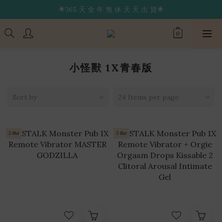
🌟365 天 全 年 無 休 天 天 出 貨🌟
🔥限 時 送 玩 具 消 毒 袋🔥
🚚 24 hr 極 速 出 貨 🔥
🔥限 時 送 玩 具 消 毒 袋🔥
小怪獸 1X青春版
Sort by
24 Items per page
24hr
24hr